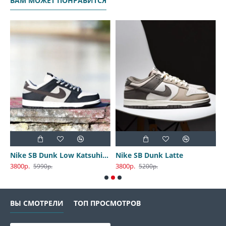
ВАМ МОЖЕТ ПОНРАВИТСЯ
Nike SB Dunk Low Katsuhiro Otomo
Nike SB Dunk Latte
3800р.
3800р.
3
5990р.
5200р.
ВЫ СМОТРЕЛИ
ТОП ПРОСМОТРОВ