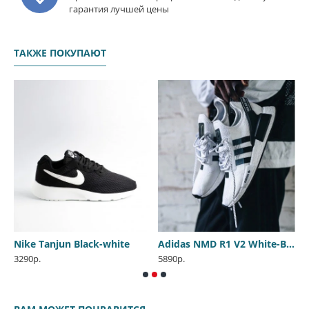
гарантия лучшей цены
ТАКЖЕ ПОКУПАЮТ
Nike Tanjun Black-white
Adidas NMD R1 V2 White-Black
A
3290р.
5890р.
4