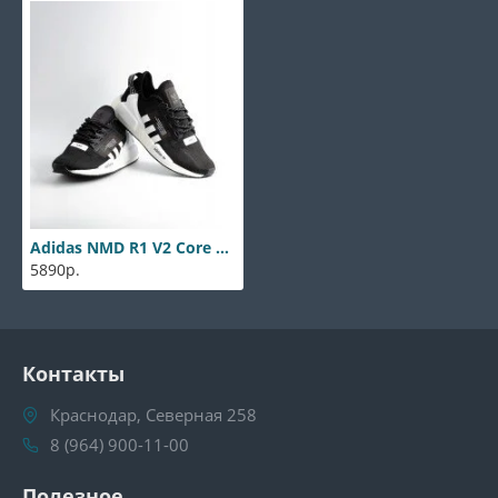
Adidas NMD R1 V2 Core Black
5890р.
Контакты
Краснодар, Северная 258
8 (964) 900-11-00
Полезное