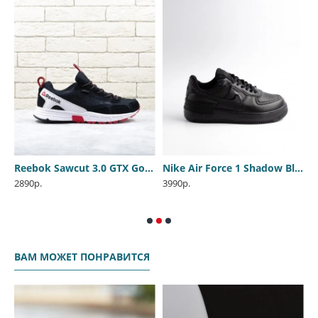
e
Reebok Sawcut 3.0 GTX Gore-tex black
Nike Air Force 1 Shadow Black
2890р.
3990р.
3
ВАМ МОЖЕТ ПОНРАВИТСЯ