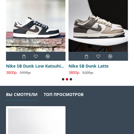
Nike SB Dunk Low Katsuhiro Otomo
Nike SB Dunk Latte
3800р.
3800р.
3
5990р.
5200р.
ВЫ СМОТРЕЛИ
ТОП ПРОСМОТРОВ