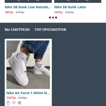
Nike SB Dunk Low Katsuhiro Otomo
Nike SB Dunk Latte
3800р.
3800р.
3
5990р.
5200р.
ВЫ СМОТРЕЛИ
ТОП ПРОСМОТРОВ
Nike Air Force 1 White New
3600р.
6290р.