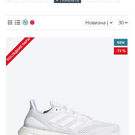
обувь оригинального качества, произведенную на
фабрике во Вьетнаме. Большинство моделей из
нашего ассортимента шьется из натуральной замши.
0
Женские кроссовки давно перестали быть обувью
исключительно для спортзала. Сейчас они отлично
ПОСЛЕДНИЕ ПАРЫ
сочетаются даже с такими образами, которые не так
NEW
давно было сложно представить с другой обувью,
-73 %
кроме классических лодочек. Поэтому в гардеробе
любой девушки часто встречается не одна пара
кроссовок, предназначенных для прогулок – они
отличаются дизайном и стилем, поэтому будут
сочетаться с разными комплектами одежды. А еще
несколько пар предназначены для занятий
различными видами спорта. Такие коллекции
кроссовок у настоящих модниц постоянно требуют
пополнения актуальными моделями, которые можно
выбрать у нас.