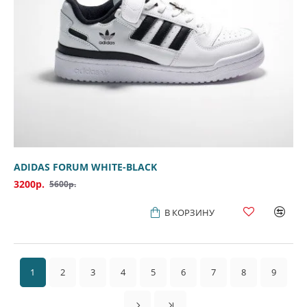
ADIDAS FORUM WHITE-BLACK
3200р.
5600р.
В КОРЗИНУ
1
2
3
4
5
6
7
8
9