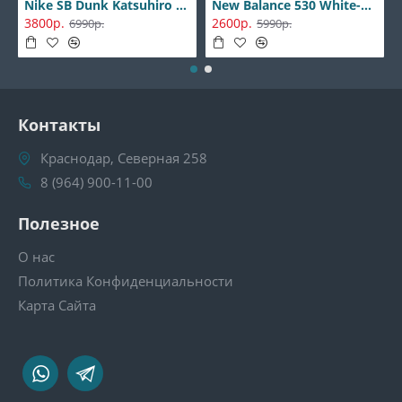
Nike SB Dunk Katsuhiro Otomo
New Balance 530 White-Silver
3800р.
2600р.
6990р.
5990р.
Контакты
Краснодар, Северная 258
8 (964) 900-11-00
Полезное
О нас
Политика Конфиденциальности
Карта Сайта