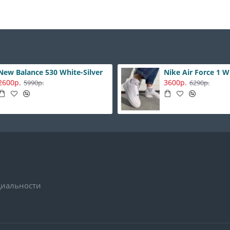
New Balance 530 White-Silver
Nike Air Force 1 
2600р.
3600р.
5990р.
6290р.
иальности