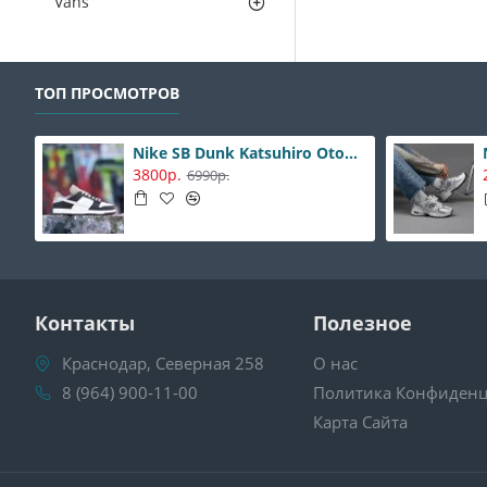
Vans
ТОП ПРОСМОТРОВ
Nike SB Dunk Katsuhiro Otomo
3800р.
6990р.
Контакты
Полезное
Краснодар, Северная 258
О нас
8 (964) 900-11-00
Политика Конфиденц
Карта Сайта