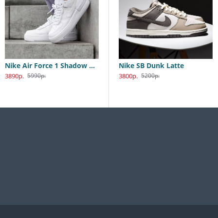
Nike Air Force 1 Shadow White
Nike SB Dunk Low Katsuhiro Otomo
Nike SB Dunk Latte
3890р.
3800р.
3800р.
5990р.
5990р.
5200р.