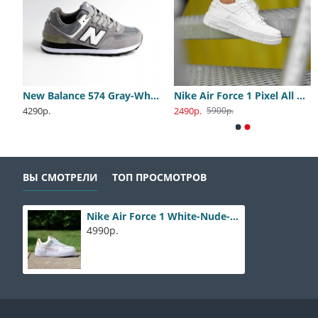
ew
New Balance 574 Gray-White
Nike Air Force 1 Pixel All White
Adidas PureBoost All White
Nike Jordan 1 Travis Olive
4290р.
2490р.
2400р.
4400р.
5900р.
8900р.
8800р.
ВЫ СМОТРЕЛИ
ТОП ПРОСМОТРОВ
Nike Air Force 1 White-Nude-Beige
4990р.