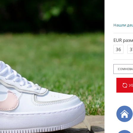
Нашли де
EUR разм
36
3
СОМНЕВАЕ
У