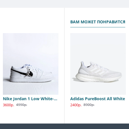
ВАМ МОЖЕТ ПОНРАВИТСЯ
Nike Jordan 1 Low White-Black
Nike Air Force 1 White-Nude-Beige
Adidas PureBoost All White
3600р.
4990р.
3
2400р.
4990р.
8900р.