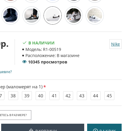
р.
В НАЛИЧИИ
Nike
Модель:
R1-00519
Расположение:
В магазине
10345 просмотров
шевле?
ер (маломерят на 1)
7
38
39
40
41
42
43
44
45
ТЕСЬ В РАЗМЕРЕ?
В КОРЗИНУ
В 1 КЛИК