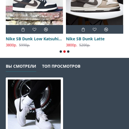
Nike SB Dunk Low Katsuhiro Otomo
Nike SB Dunk Latte
3800р.
3800р.
3
5990р.
5200р.
ВЫ СМОТРЕЛИ
ТОП ПРОСМОТРОВ