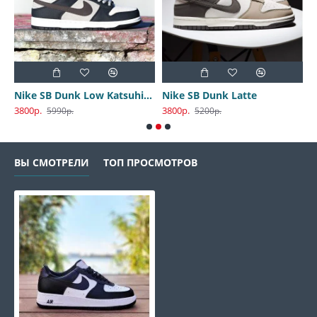
Nike SB Dunk Low Katsuhiro Otomo
Nike SB Dunk Latte
3800р.
3800р.
3
5990р.
5200р.
ВЫ СМОТРЕЛИ
ТОП ПРОСМОТРОВ