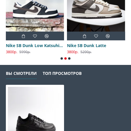
Nike SB Dunk Low Katsuhiro Otomo
Nike SB Dunk Latte
3800р.
3800р.
3
5990р.
5200р.
ВЫ СМОТРЕЛИ
ТОП ПРОСМОТРОВ