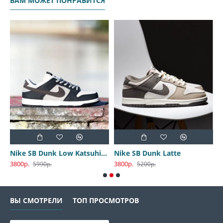
ВАМ МОЖЕТ ПОНРАВИТСЯ
Nike SB Dunk Low Katsuhiro Otomo
Nike SB Dunk Latte
3800р.
3800р.
3
5990р.
5200р.
ВЫ СМОТРЕЛИ
ТОП ПРОСМОТРОВ