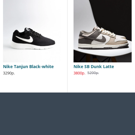
Nike Tanjun Black-white
Nike SB Dunk Low Katsuhiro Otomo
Nike SB Dunk Latte
3290р.
3800р.
3800р.
5990р.
5200р.