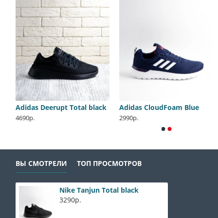
st 350 Tail Light
Adidas Deerupt Total black
Adidas CloudFoam Blue
Adidas PureBoost All White
Nike Jordan 1 Travis Olive
4690р.
2990р.
2400р.
4400р.
8900р.
8800р.
ВЫ СМОТРЕЛИ
ТОП ПРОСМОТРОВ
Nike Tanjun Total black
3290р.