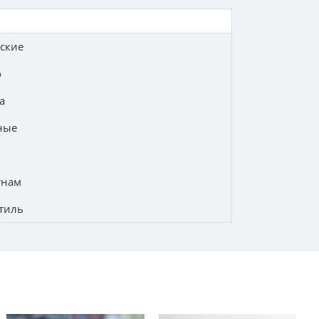
ские
о
а
ные
тнам
тиль