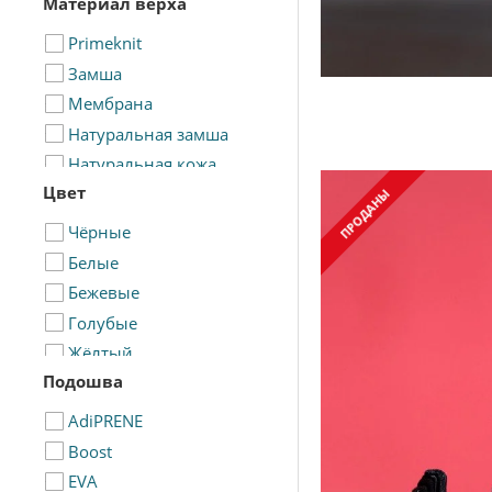
Материал верха
Primeknit
Замша
Мембрана
Натуральная замша
Натуральная кожа
Цвет
Нейлон
ПРОДАНЫ
Сетка
Чёрные
Специальный состав
Белые
Ткань
Бежевые
ЭКО Кожа
Голубые
Жёлтый
Подошва
Зелёные
Камуфляжные
AdiPRENE
Коричневые
Boost
Красные
EVA