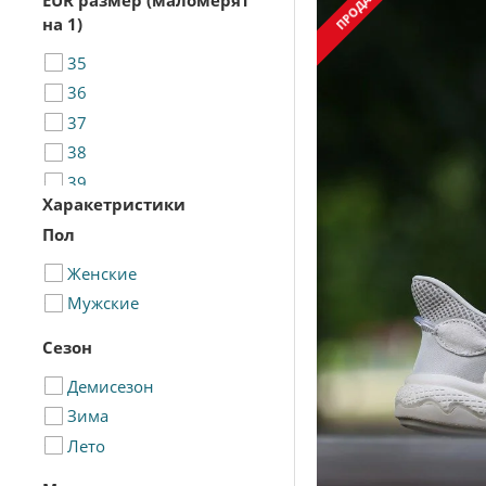
ПРОДАНЫ
EUR размер (маломерят
на 1)
35
36
37
38
39
Харакетристики
40
Пол
41
42
Женские
43
Мужские
44
Сезон
45
Демисезон
46
Зима
Лето