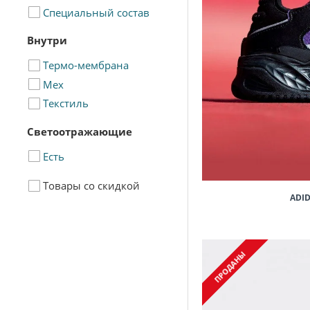
Персиковые
Специальный состав
Разноцветные
Внутри
Розовые
Серые
Термо-мембрана
Синие
Мех
Фиолетовые
Текстиль
Светоотражающие
Есть
Товары со скидкой
ADID
ПРОДАНЫ