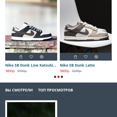
Nike SB Dunk Low Katsuhiro Otomo
Nike SB Dunk Latte
3800р.
3800р.
3
5990р.
5200р.
ВЫ СМОТРЕЛИ
ТОП ПРОСМОТРОВ