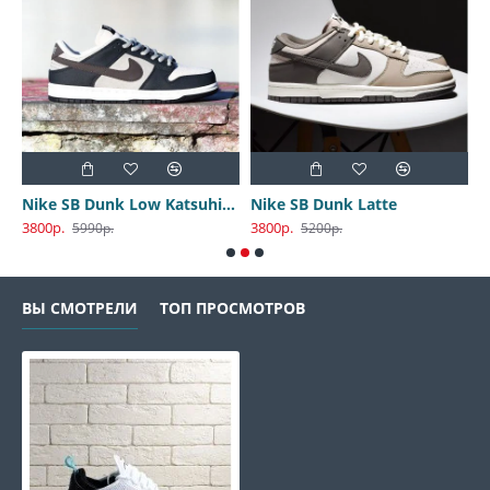
Nike SB Dunk Low Katsuhiro Otomo
Nike SB Dunk Latte
3800р.
3800р.
3
5990р.
5200р.
ВЫ СМОТРЕЛИ
ТОП ПРОСМОТРОВ