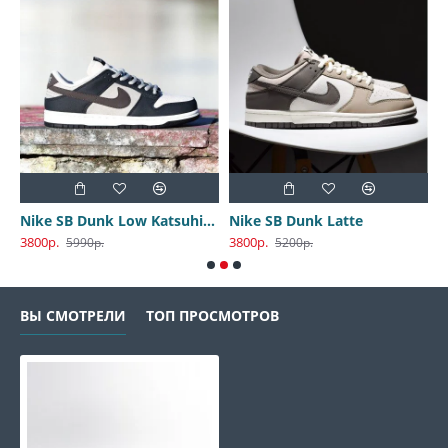
Nike SB Dunk Low Katsuhiro Otomo
Nike SB Dunk Latte
3800р.
3800р.
3
5990р.
5200р.
ВЫ СМОТРЕЛИ
ТОП ПРОСМОТРОВ