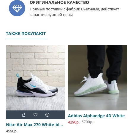
ОРИГИНАЛЬНОЕ КАЧЕСТВО
Прямые поставки с фабрик Вьетнама, действует
гарантия лучшей цены
ТАКЖЕ ПОКУПАЮТ
NMD R1 V2 White-Black
Adidas Alphaedge 4D White
4290р.
5700р.
Nike Air Max 270 White-black
4590р.