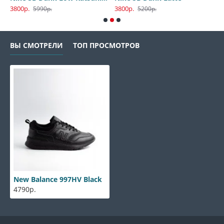
3800р.
3800р.
3
5990р.
5200р.
ВЫ СМОТРЕЛИ
ТОП ПРОСМОТРОВ
New Balance 997HV Black
4790р.