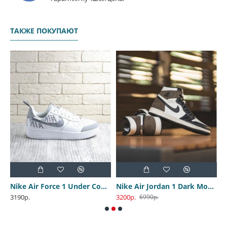
ТАКЖЕ ПОКУПАЮТ
ce 574 Oxford Blue
Nike Air Force 1 Under Construction
Nike Air Jordan 1 Dark Mocha
3190р.
3200р.
4
6990р.