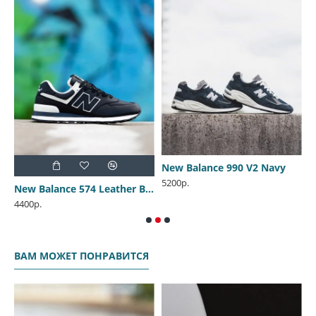
New Balance 990 V2 Navy
5200р.
 1 Low Black Toe
New Balance 574 Leather Brown-Black V2
N
4400р.
4
ВАМ МОЖЕТ ПОНРАВИТСЯ