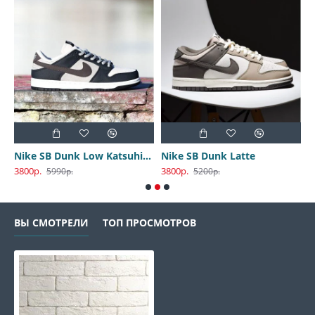
Nike SB Dunk Low Katsuhiro Otomo
Nike SB Dunk Latte
3800р.
3800р.
3
5990р.
5200р.
ВЫ СМОТРЕЛИ
ТОП ПРОСМОТРОВ