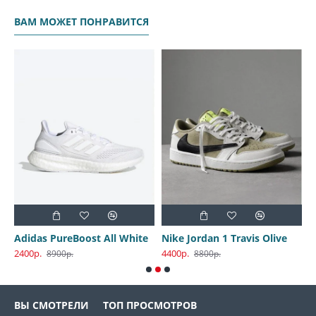
ВАМ МОЖЕТ ПОНРАВИТСЯ
30 Harbor Gray
Adidas PureBoost All White
Nike Jordan 1 Travis Olive
2400р.
4400р.
3
8900р.
8800р.
ВЫ СМОТРЕЛИ
ТОП ПРОСМОТРОВ