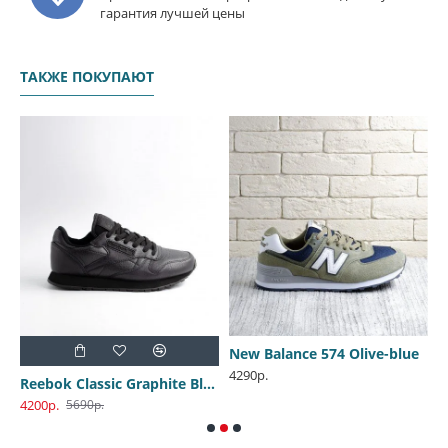
гарантия лучшей цены
ТАКЖЕ ПОКУПАЮТ
New Balance 574 Olive-blue
4290р.
4
 1 Low Black Toe
Reebok Classic Graphite Black
4200р.
5690р.