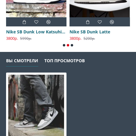
Nike SB Dunk Low Katsuhiro Otomo
Nike SB Dunk Latte
3800р.
3800р.
3
5990р.
5200р.
ВЫ СМОТРЕЛИ
ТОП ПРОСМОТРОВ