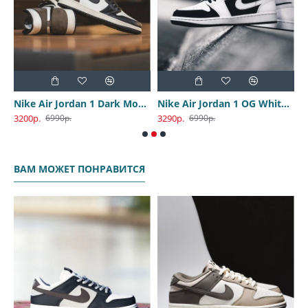
4
 1 Low Black Toe
Nike Air Jordan 1 Dark Mocha
Nike Air Jordan 1 OG White Tuxedo
3200р.
3290р.
6990р.
6990р.
ВАМ МОЖЕТ ПОНРАВИТСЯ