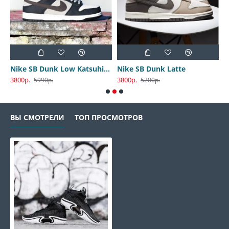
Nike SB Dunk Low Katsuhiro Otomo
Nike SB Dunk Latte
3800р.
3800р.
3
5990р.
5200р.
ВЫ СМОТРЕЛИ
ТОП ПРОСМОТРОВ