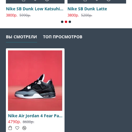
Nike SB Dunk Low Katsuhiro Otomo
Nike SB Dunk Latte
3800р.
3800р.
3
5990р.
5200р.
ВЫ СМОТРЕЛИ
ТОП ПРОСМОТРОВ
Nike Air Jordan 4 Fear Pack
4790р.
8600р.