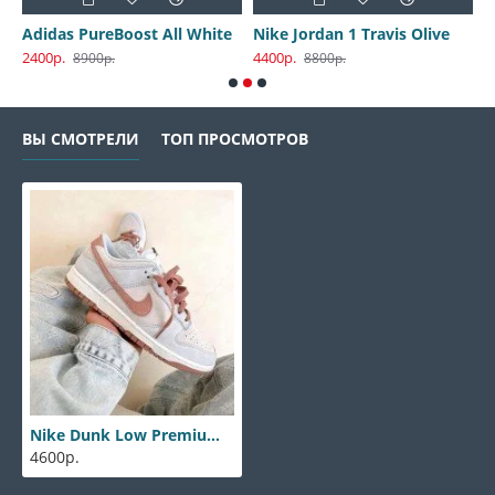
30 Harbor Gray
Adidas PureBoost All White
Nike Jordan 1 Travis Olive
2400р.
4400р.
3
8900р.
8800р.
ВЫ СМОТРЕЛИ
ТОП ПРОСМОТРОВ
Nike Dunk Low Premium Fossil Rose
4600р.