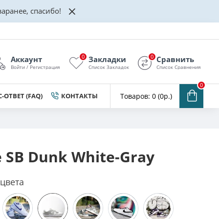
аранее, спасибо!
0
0
Аккаунт
Закладки
Сравнить
Войти / Регистрация
Список Закладок
Список Сравнения
0
-ОТВЕТ (FAQ)
КОНТАКТЫ
Товаров: 0 (0р.)
e SB Dunk White-Gray
 цвета