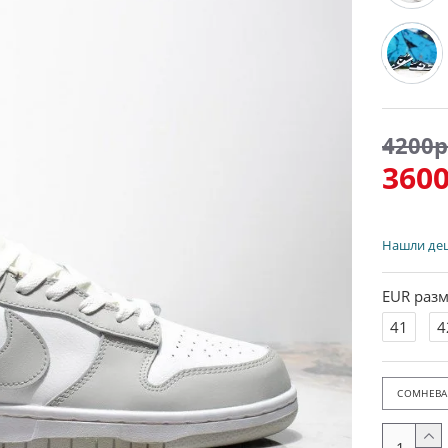
4200р
3600
Нашли де
EUR разм
41
4
СОМНЕВАЕ