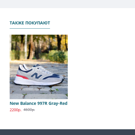
ТАКЖЕ ПОКУПАЮТ
New Balance 997R Gray-Red
Adidas PureBoost All White
Nike Jordan 1 Travis Olive
2200р.
2400р.
4400р.
4600р.
8900р.
8800р.