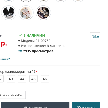
.
В НАЛИЧИИ
Nike
р.
Модель:
R1-00782
Расположение:
В магазине
2935 просмотров
шевле?
ер (маломерят на 1)
2
43
44
45
46
ТЕСЬ В РАЗМЕРЕ?
В КОРЗИНУ
В 1 КЛИК