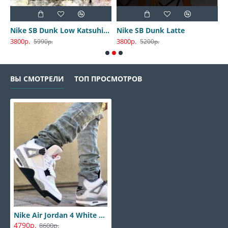
Nike SB Dunk Low Katsuhiro Otomo
Nike SB Dunk Latte
3800р.
3800р.
3
5990р.
5200р.
ВЫ СМОТРЕЛИ
ТОП ПРОСМОТРОВ
Nike Air Jordan 4 White Cement
4790р.
8600р.