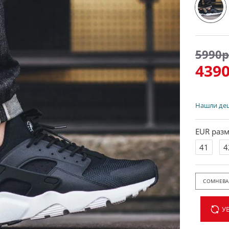
5990р
4390
Нашли де
EUR разм
41
4
СОМНЕВАЕ
У