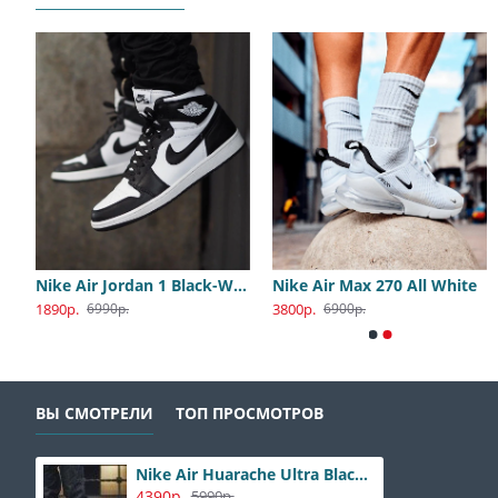
 Force 1 Mid 07 All Black
Nike Air Jordan 1 Black-White
Nike Air Max 270 All White
Adidas PureBoost All White
Nike Jordan 1 Travis Olive
1890р.
3800р.
2400р.
4400р.
6990р.
6900р.
8900р.
8800р.
ВЫ СМОТРЕЛИ
ТОП ПРОСМОТРОВ
Nike Air Huarache Ultra Black-White
4390р.
5990р.