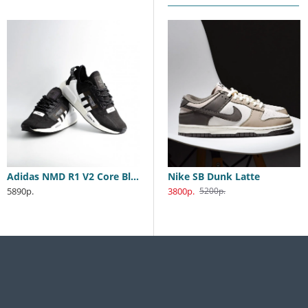
Adidas NMD R1 V2 Core Black
Nike SB Dunk Low Katsuhiro Otomo
Nike SB Dunk Latte
5890р.
3800р.
3800р.
5990р.
5200р.