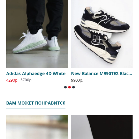
Adidas Alphaedge 4D White
New Balance M990TE2 Black True Camo
R
4290р.
9900р.
4
5700р.
ВАМ МОЖЕТ ПОНРАВИТСЯ