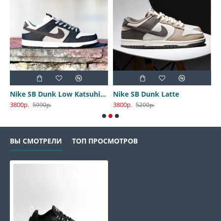
Nike SB Dunk Low Katsuhiro Otomo
Nike SB Dunk Latte
3800р.
3800р.
3
5990р.
5200р.
ВЫ СМОТРЕЛИ
ТОП ПРОСМОТРОВ