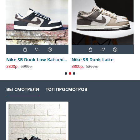
Nike SB Dunk Low Katsuhiro Otomo
Nike SB Dunk Latte
3800р.
3800р.
3
5990р.
5200р.
ВЫ СМОТРЕЛИ
ТОП ПРОСМОТРОВ