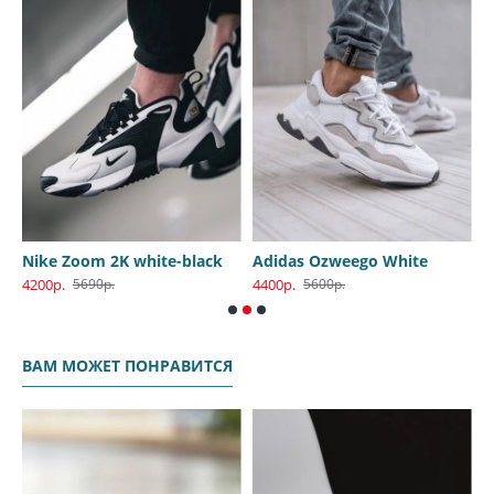
Nike Zoom 2K white-black
Adidas Ozweego White
4200р.
4400р.
4
5690р.
5600р.
ВАМ МОЖЕТ ПОНРАВИТСЯ