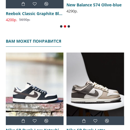
ce 574 Oxford Blue
New Balance 574 Olive-blue
4290р.
4
Reebok Classic Graphite Black
4200р.
5690р.
ВАМ МОЖЕТ ПОНРАВИТСЯ