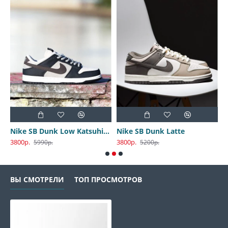
Nike SB Dunk Low Katsuhiro Otomo
Nike SB Dunk Latte
3800р.
3800р.
3
5990р.
5200р.
ВЫ СМОТРЕЛИ
ТОП ПРОСМОТРОВ