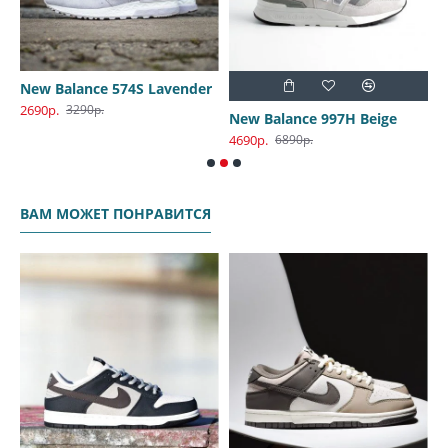
New Balance 574S Lavender
2690р.
3290р.
New Balance 997H Beige
4690р.
4
6890р.
ВАМ МОЖЕТ ПОНРАВИТСЯ