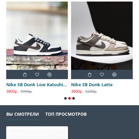
Nike SB Dunk Low Katsuhiro Otomo
Nike SB Dunk Latte
3800р.
3800р.
3
5990р.
5200р.
ВЫ СМОТРЕЛИ
ТОП ПРОСМОТРОВ