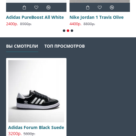
30 Harbor Gray
Adidas PureBoost All White
Nike Jordan 1 Travis Olive
2400р.
4400р.
3
8900р.
8800р.
ВЫ СМОТРЕЛИ
ТОП ПРОСМОТРОВ
Adidas Forum Black Suede
3200р.
5800р.