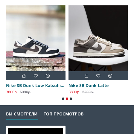
Nike SB Dunk Low Katsuhiro Otomo
Nike SB Dunk Latte
3800р.
3800р.
3
5990р.
5200р.
ВЫ СМОТРЕЛИ
ТОП ПРОСМОТРОВ