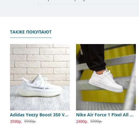
ТАКЖЕ ПОКУПАЮТ
Adidas Yeezy Boost 350 V2 White
Nike Air Force 1 Pixel All White
Adidas PureBoost All White
Nike Jordan 1 Travis Olive
3590р.
2490р.
2400р.
4400р.
5990р.
5900р.
8900р.
8800р.