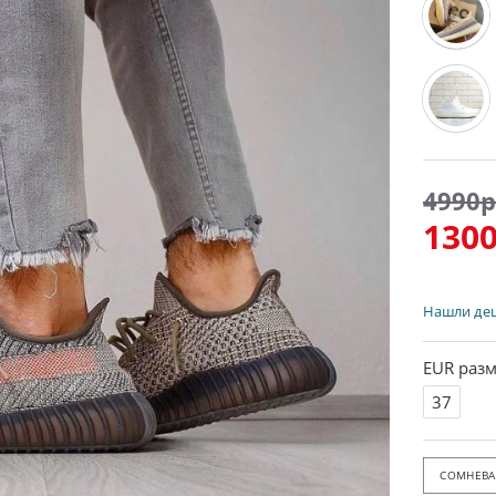
4990р
1300
Нашли де
EUR разм
37
СОМНЕВАЕ