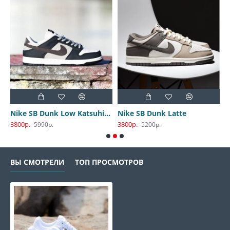
Nike SB Dunk Low Katsuhiro Otomo
Nike SB Dunk Latte
3800р.
3800р.
3
5990р.
5200р.
ВЫ СМОТРЕЛИ
ТОП ПРОСМОТРОВ