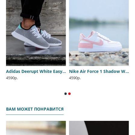
 Mcqueen white-bordo
Adidas Deerupt White Easy Green
Nike Air Force 1 Shadow White-Peach
4590р.
4590р.
ВАМ МОЖЕТ ПОНРАВИТСЯ