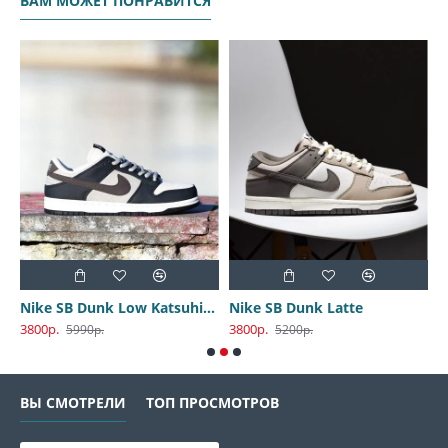
ВАМ МОЖЕТ ПОНРАВИТСЯ
Nike SB Dunk Low Katsuhiro Otomo
Nike SB Dunk Latte
3800р.
3800р.
3
5990р.
5200р.
ВЫ СМОТРЕЛИ
ТОП ПРОСМОТРОВ