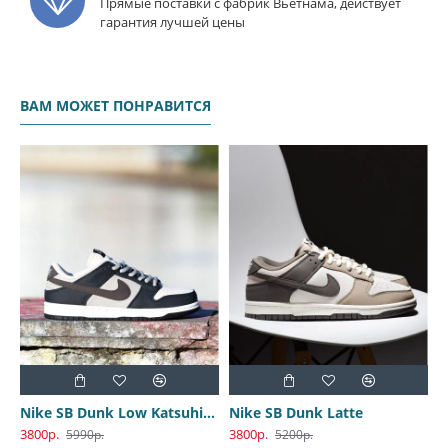
Прямые поставки с фабрик Вьетнама, действует
гарантия лучшей цены
ВАМ МОЖЕТ ПОНРАВИТСЯ
Nike SB Dunk Low Katsuhiro Otomo
Nike SB Dunk Latte
3800р.
3800р.
3
5990р.
5200р.