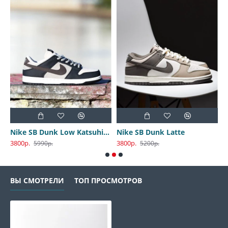
Nike SB Dunk Low Katsuhiro Otomo
Nike SB Dunk Latte
3800р.
3800р.
3
5990р.
5200р.
ВЫ СМОТРЕЛИ
ТОП ПРОСМОТРОВ