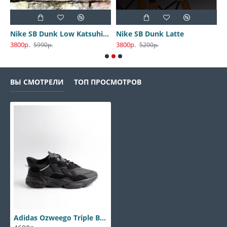
Nike SB Dunk Low Katsuhiro Otomo
Nike SB Dunk Latte
3800р.
3800р.
3
5990р.
5200р.
ВЫ СМОТРЕЛИ
ТОП ПРОСМОТРОВ
Adidas Ozweego Triple Black