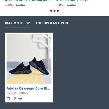
3800р.
3800р.
3
5990р.
5200р.
ВЫ СМОТРЕЛИ
ТОП ПРОСМОТРОВ
Adidas Ozweego Core Black
3200р.
4400р.