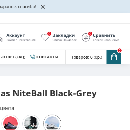
аранее, спасибо!
0
0
Аккаунт
Закладки
Сравнить
Войти / Регистрация
Список Закладок
Список Сравнения
0
-ОТВЕТ (FAQ)
КОНТАКТЫ
Товаров: 0 (0р.)
as NiteBall Black-Grey
 цвета