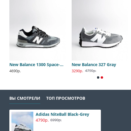
Spectra black
New Balance 1300 Space-Grey
New Balance 327 Gray
Adidas PureBoost All White
Nike Jordan 1 Travis Olive
4690р.
3290р.
2400р.
4400р.
4790р.
8900р.
8800р.
ВЫ СМОТРЕЛИ
ТОП ПРОСМОТРОВ
Adidas NiteBall Black-Grey
4790р.
6990р.