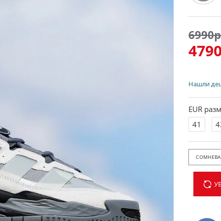
6990р
4790
Нашли де
EUR разм
41
4
СОМНЕВАЕ
У