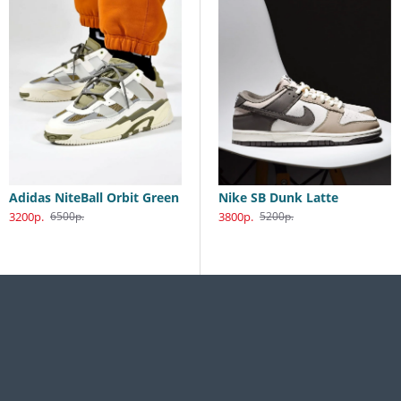
Adidas NiteBall Orbit Green
Nike SB Dunk Low Katsuhiro Otomo
Nike SB Dunk Latte
3200р.
3800р.
3800р.
6500р.
5990р.
5200р.