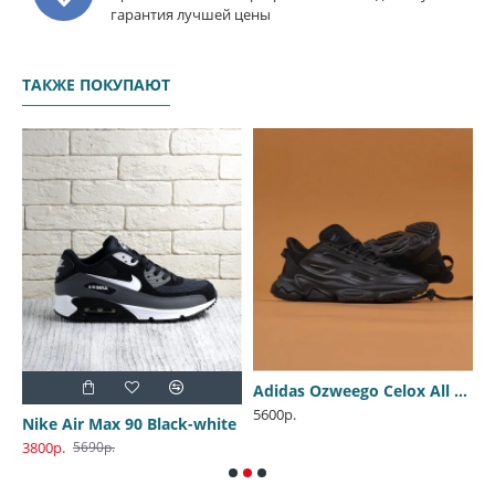
гарантия лучшей цены
ТАКЖЕ ПОКУПАЮТ
 Mid Winter Dark Loden
Adidas Ozweego Celox All Black
5600р.
Nike Air Max 90 Black-white
N
3800р.
4
5690р.