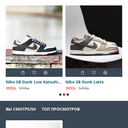
Nike SB Dunk Low Katsuhiro Otomo
Nike SB Dunk Latte
3800р.
3800р.
3
5990р.
5200р.
ВЫ СМОТРЕЛИ
ТОП ПРОСМОТРОВ