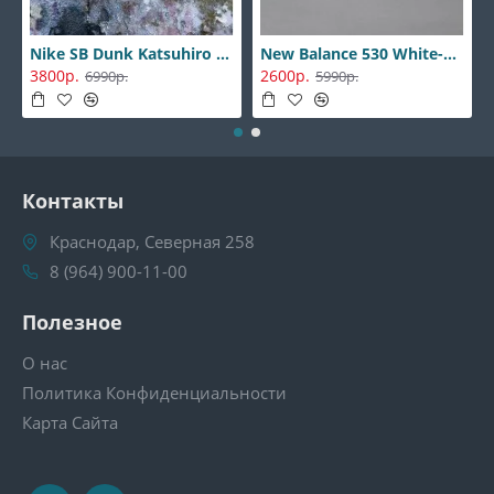
Nike SB Dunk Katsuhiro Otomo
New Balance 530 White-Silver
3800р.
2600р.
6990р.
5990р.
Контакты
Краснодар, Северная 258
8 (964) 900-11-00
Полезное
О нас
Политика Конфиденциальности
Карта Сайта