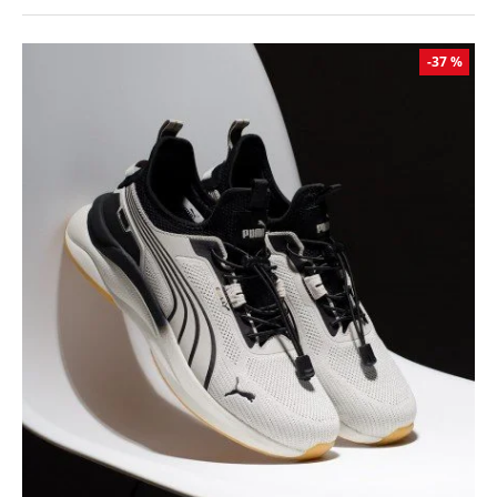
-37 %