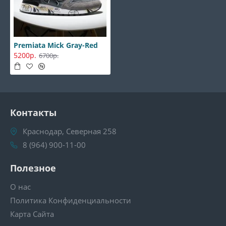
Premiata Mick Gray-Red
5200р.
6700р.
Контакты
Краснодар, Северная 258
8 (964) 900-11-00
Полезное
О нас
Политика Конфиденциальности
Карта Сайта