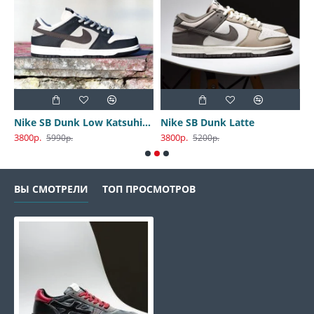
Nike SB Dunk Low Katsuhiro Otomo
Nike SB Dunk Latte
3800р.
3800р.
3
5990р.
5200р.
ВЫ СМОТРЕЛИ
ТОП ПРОСМОТРОВ