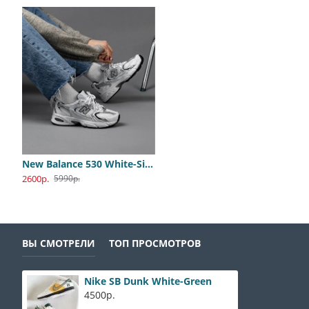
New Balance 530 White-Silver
Adidas PureBoost All White
Nike Jordan 1 Travis Olive
2600р.
2400р.
4400р.
5990р.
8900р.
8800р.
ВЫ СМОТРЕЛИ
ТОП ПРОСМОТРОВ
Nike SB Dunk White-Green
4500р.