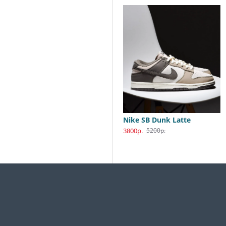
Nike SB Dunk Low Katsuhiro Otomo
Nike SB Dunk Latte
3800р.
3800р.
5990р.
5200р.