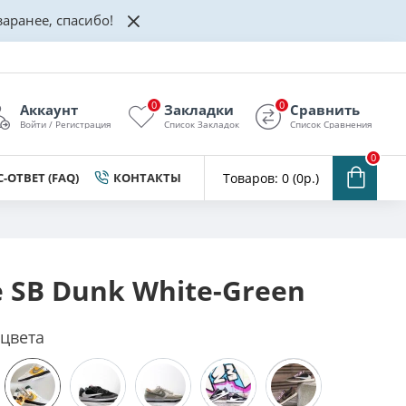
аранее, спасибо!
0
0
Аккаунт
Закладки
Сравнить
Войти / Регистрация
Список Закладок
Список Сравнения
0
-ОТВЕТ (FAQ)
КОНТАКТЫ
Товаров: 0 (0р.)
e SB Dunk White-Green
 цвета